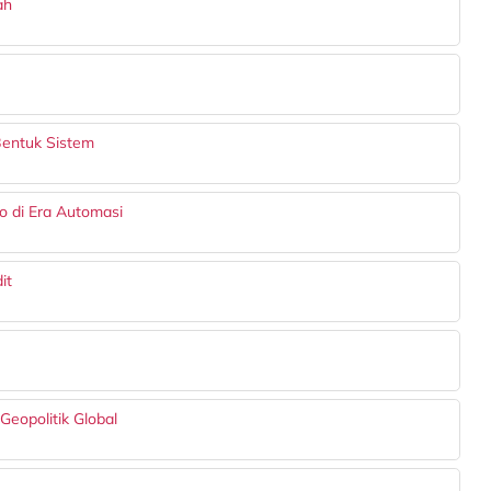
ah
Bentuk Sistem
ko di Era Automasi
it
Geopolitik Global