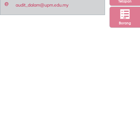
Tetapan
audit_dalam@upm.edu.my
Borang