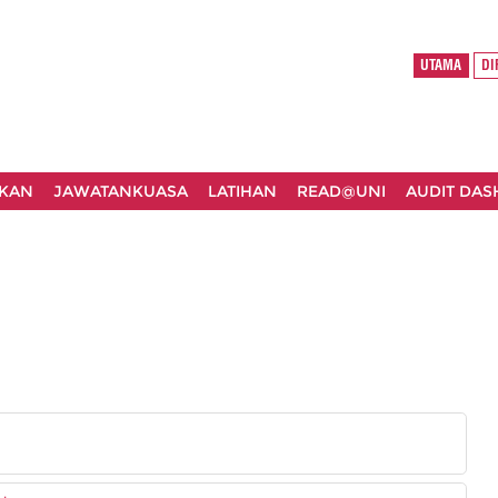
UTAMA
DI
KAN
JAWATANKUASA
LATIHAN
READ@UNI
AUDIT DA