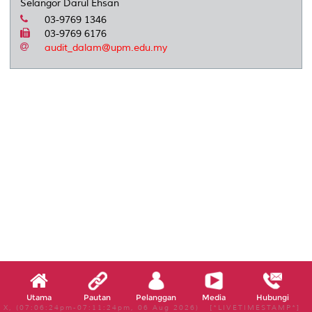
Selangor Darul Ehsan
03-9769 1346
03-9769 6176
audit_dalam@upm.edu.my
Utama
Pautan
Pelanggan
Media
Hubungi
X, (07:06:24pm-07:11:24pm, 06 Aug 2026) [*LIVETIMESTAMP*]