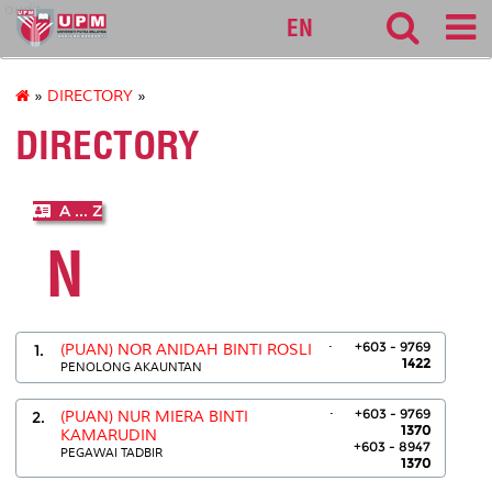
audit
EN
»
DIRECTORY
»
DIRECTORY
A ... Z
N
.
+603 - 9769
1.
(PUAN) NOR ANIDAH BINTI ROSLI
1422
PENOLONG AKAUNTAN
.
+603 - 9769
2.
(PUAN) NUR MIERA BINTI
1370
KAMARUDIN
+603 - 8947
PEGAWAI TADBIR
1370